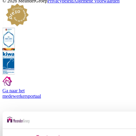
©
2026
MeanderGroep
Privacybeleid
Algemene voorwaarden
Ga naar het
medewerkers
portaal