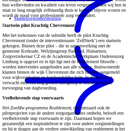
hun welbevinden en kwaliteit van leven vergroot, stellen wij hen in
staat zo lang mogelijk zelfstandig thuis te kunnen blijven wonen en
wordt de nood voor professionele zorg vermindert.
Mantelzorgondersteuning
Startsein pilot Krachtig Chevremont
Met het toekennen van de subsidie heeft de pilot Krachtig
Chevremont (onder de interventienaam ‘ZelfSterk’) een startsein
gekregen. Binnen deze pilot – die in samenwerking met de
gemeente Kerkrade, Welzijnsgroep Parkstad, Huisartsen,
Zorgverzekeraar CZ en de Academische Werkplaats Ouderenzorg
Limburg is opgezet en in lijn ligt met de Reablement filosofie -
worden interventies aangeboden aan alle nieuwe, thuiswonende
klanten binnen de wijk Chevremont die zich hebben aangemeld
voor wijkverpleging en huishoudelijke hulp. In de toekomst
verwacht men een nog grotere doelgroep te bereiken met de
toevoeging van dagbesteding.
Veelbelovende stap voorwaarts
Het
ZonMw-programma Reablement
, dat uiteraard ook de
pilotprojecten van de andere zorgorganisaties omhelst, belooft een
veelbelovende stap voorwaarts te zijn. Daarnaast hopen we
gezamenlijk een inspiratiebron te zijn voor andere zorginstellingen
en bij te dragen aan de verdere ontwikkeling van reablement in het