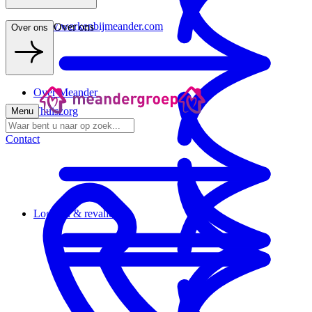
www.werkenbijmeander.com
Over ons
Over ons
Over Meander
Thuiszorg
Menu
Contact
Logeren & revalideren