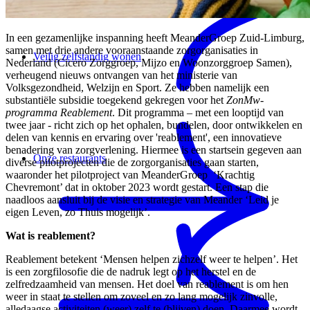
In een gezamenlijke inspanning heeft MeanderGroep Zuid-Limburg,
samen met drie andere vooraanstaande zorgorganisaties in
Veilig zelfstandig wonen
Nederland (Cicero Zorggroep, Mijzo en Woonzorggroep Samen),
verheugend nieuws ontvangen van het ministerie van
Volksgezondheid, Welzijn en Sport. Ze hebben namelijk een
substantiële subsidie toegekend gekregen voor het
ZonMw-
programma Reablement
.
Dit programma – met een looptijd van
twee jaar - richt zich op het ophalen, bundelen, door ontwikkelen en
delen van kennis en ervaring over 'reablement', een innovatieve
benadering van zorgverlening. Hiermee is een startsein gegeven aan
Onze restaurants
diverse pilotprojecten die de zorgorganisaties gaan starten,
waaronder het pilotproject van MeanderGroep ‘Krachtig
Chevremont’ dat in oktober 2023 wordt gestart. Een stap die
naadloos aansluit bij de visie en strategie van Meander ‘Leid je
eigen Leven, zo Thuis mogelijk’.
Wat is reablement?
Reablement betekent ‘Mensen helpen zichzelf weer te helpen’. Het
is een zorgfilosofie die de nadruk legt op het herstel en de
zelfredzaamheid van mensen. Het doel van reablement is om hen
weer in staat te stellen om zoveel en zo lang mogelijk zinvolle,
alledaagse activiteiten (weer) zelf te (blijven) doen. Daarmee wordt