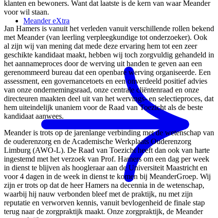
klanten en bewoners. Want dat laatste is de kern van waar Meander
voor wil staan.
Meander eXtra
Jan Hamers is vanuit het verleden vanuit verschillende rollen bekend
met Meander (van leerling verpleegkundige tot onderzoeker). Ook
al zijn wij van mening dat mede deze ervaring hem tot een zeer
geschikte kandidaat maakt, hebben wij toch zorgvuldig gehandeld in
het aannameproces door de werving uit handen te geven aan een
gerenommeerd bureau dat een openbare werving organiseerde. Een
assessment, een governancetoets en een onverdeeld positief advies
van onze ondernemingsraad, onze centrale cliëntenraad en onze
directeuren maakten deel uit van het wervings- en selectieproces, dat
hem uiteindelijk unaniem voor de Raad van Toezicht als de beste
kandidaat aanwees.
Meander is trots op de jarenlange verbinding met de wetenschap van
de ouderenzorg en de Academische Werkplaats Ouderenzorg
Limburg (AWO-L). De Raad van Toezicht heeft dan ook van harte
ingestemd met het verzoek van Prof. Hamers om een dag per week
in dienst te blijven als hoogleraar aan de Universiteit Maastricht en
voor 4 dagen in de week in dienst te komen bij MeanderGroep. Wij
zijn er trots op dat de heer Hamers na decennia in de wetenschap,
waarbij hij nauw verbonden bleef met de praktijk, nu met zijn
reputatie en verworven kennis, vanuit bevlogenheid de finale stap
terug naar de zorgpraktijk maakt. Onze zorgpraktijk, de Meander