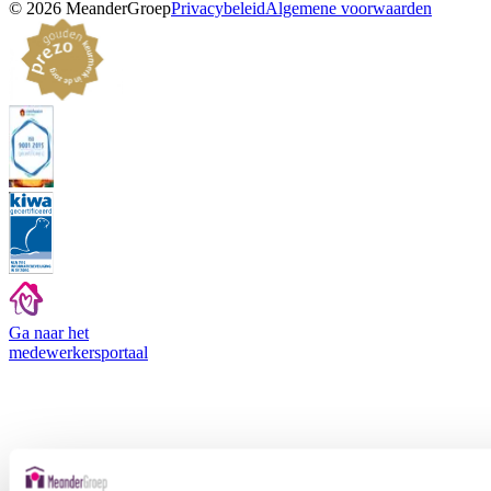
©
2026
MeanderGroep
Privacybeleid
Algemene voorwaarden
Ga naar het
medewerkers
portaal