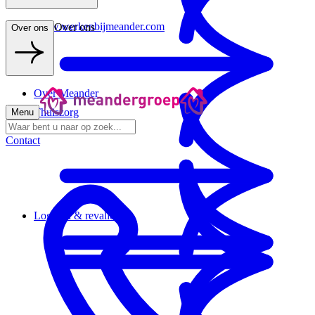
www.werkenbijmeander.com
Over ons
Over ons
Over Meander
Thuiszorg
Menu
Contact
Logeren & revalideren