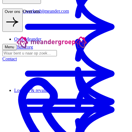
www.werkenbijmeander.com
Over ons
Over ons
Over Meander
Thuiszorg
Menu
Contact
Logeren & revalideren