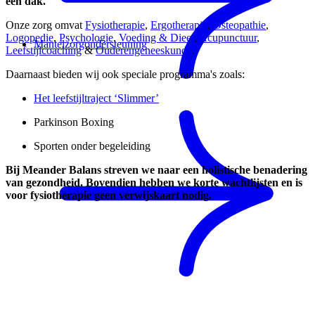
één dak.
Onze zorg omvat
Fysiotherapie
,
Ergotherapie
,
Osteopathie
,
Logopedie
,
Psychologie
,
Voeding & Dieet
,
Acupunctuur
,
Mantelzorgondersteuning
Leefstijlcoaching
&
Ouderengeneeskunde
.
Daarnaast bieden wij ook speciale programma's zoals:
Het leefstijltraject ‘Slimmer’
Parkinson Boxing
Sporten onder begeleiding
Bij Meander Balans streven we naar een holistische benadering
van gezondheid. Bovendien hebben we korte wachtlijsten en is
voor fysiotherapie geen verwijskaart nodig.