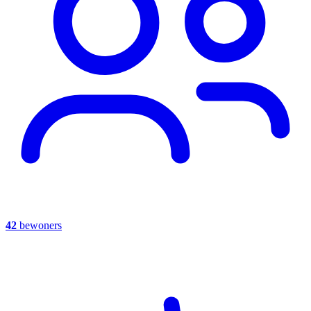
42
bewoners