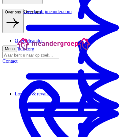
www.werkenbijmeander.com
Over ons
Over ons
Over Meander
Thuiszorg
Menu
Contact
Logeren & revalideren