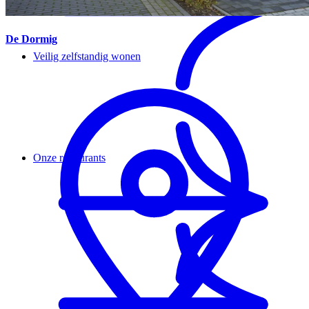
De Dormig
Veilig zelfstandig wonen
Onze restaurants