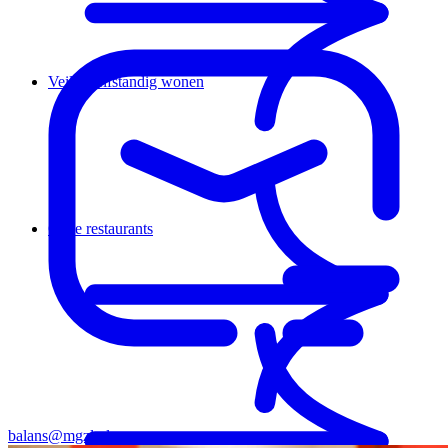
Veilig zelfstandig wonen
Onze restaurants
balans@mgzl.nl