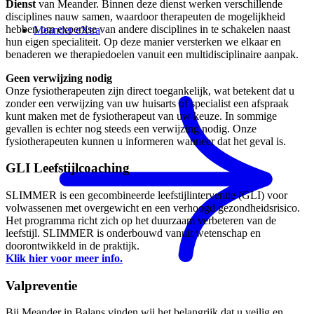
Dienst
van Meander. Binnen deze dienst werken verschillende
disciplines nauw samen, waardoor therapeuten de mogelijkheid
hebben om expertise van andere disciplines in te schakelen naast
Meander eXtra
hun eigen specialiteit. Op deze manier versterken we elkaar en
benaderen we therapiedoelen vanuit een multidisciplinaire aanpak.
Geen verwijzing nodig
Onze fysiotherapeuten zijn direct toegankelijk, wat betekent dat u
zonder een verwijzing van uw huisarts of specialist een afspraak
kunt maken met de fysiotherapeut van uw keuze. In sommige
gevallen is echter nog steeds een verwijzing nodig. Onze
fysiotherapeuten kunnen u informeren wanneer dat het geval is.
GLI Leefstijlcoaching
SLIMMER is een gecombineerde leefstijlinterventie (GLI) voor
volwassenen met overgewicht en een verhoogd gezondheidsrisico.
Het programma richt zich op het duurzaam verbeteren van de
leefstijl. SLIMMER is onderbouwd vanuit wetenschap en
doorontwikkeld in de praktijk.
Klik hier voor meer info.
Valpreventie
Bij Meander in Balans vinden wij het belangrijk dat u veilig en