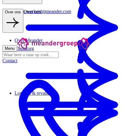
www.werkenbijmeander.com
Over ons
Over ons
Over Meander
Thuiszorg
Menu
Contact
Logeren & revalideren