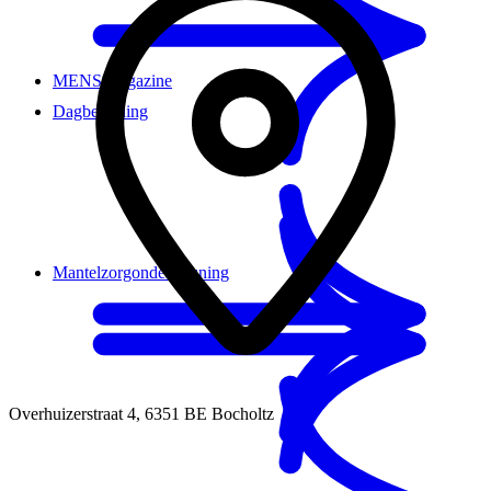
MENS magazine
Dagbesteding
Mantelzorgondersteuning
Overhuizerstraat 4
,
6351 BE
Bocholtz