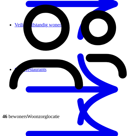
Veilig zelfstandig wonen
Onze restaurants
46
bewoners
Woonzorglocatie