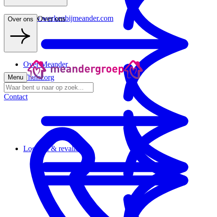
www.werkenbijmeander.com
Over ons
Over ons
Over Meander
Thuiszorg
Menu
Contact
Logeren & revalideren