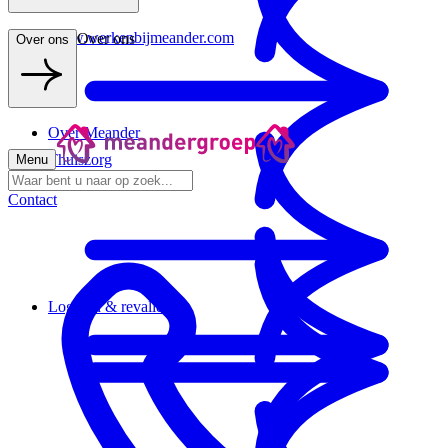
www.werkenbijmeander.com
Over ons
Over ons
Over Meander
Thuiszorg
Menu
Contact
Logeren & revalideren