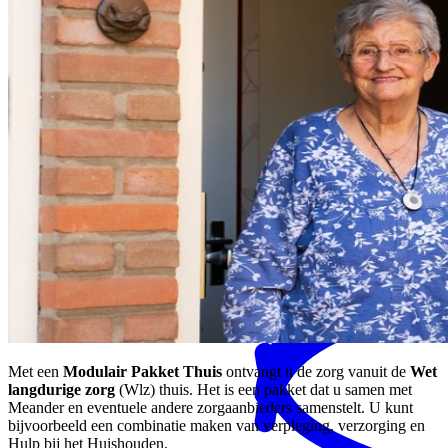
MENS magazine
Dagbesteding
Mantelzorgondersteuning
Met een
Modulair Pakket Thuis
ontvangt u de zorg vanuit de
Wet
langdurige zorg
(Wlz) thuis. Het is een pakket dat u samen met
Meander en eventuele andere zorgaanbieders samenstelt. U kunt
bijvoorbeeld een combinatie maken van verpleging, verzorging en
Hulp bij het Huishouden.