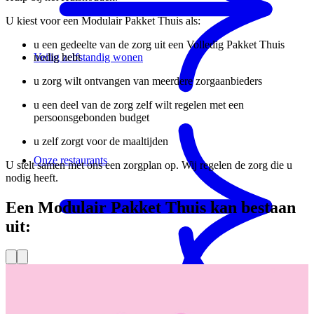
U kiest voor een Modulair Pakket Thuis als:
u een gedeelte van de zorg uit een Volledig Pakket Thuis
nodig hebt
Veilig zelfstandig wonen
u zorg wilt ontvangen van meerdere zorgaanbieders
u een deel van de zorg zelf wilt regelen met een
persoonsgebonden budget
u zelf zorgt voor de maaltijden
Onze restaurants
U stelt samen met ons een zorgplan op. Wij regelen de zorg die u
nodig heeft.
Een
Modulair Pakket Thuis
kan bestaan
uit: