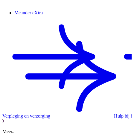
Meander eXtra
Verpleging en verzorging
Hulp bij 
Meer...