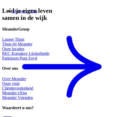
Leid je eigen leven
Meander eXtra
samen in de wijk
MeanderGroep
Langer Thuis
Thuis bij Meander
Onze locaties
REC Korsakov Lückerheide
Parkinson Punt Zuyd
Over ons
Over Meander
Onze visie
Cliënttevredenheid
Meander eXtra
Meander Vrienden
Waardeert u ons?