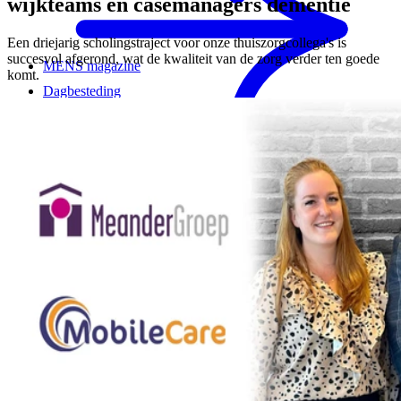
wijkteams en casemanagers dementie
Een driejarig scholingstraject voor onze thuiszorgcollega's is
succesvol afgerond, wat de kwaliteit van de zorg verder ten goede
MENS magazine
komt.
Dagbesteding
Mantelzorgondersteuning