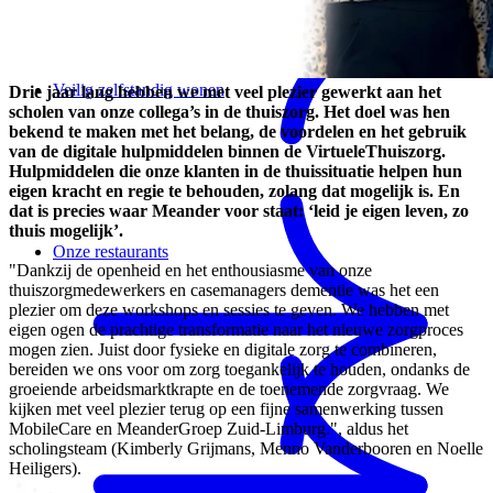
Veilig zelfstandig wonen
Drie jaar lang hebben we met veel plezier gewerkt aan het
scholen van onze collega’s in de thuiszorg. Het doel was hen
bekend te maken met het belang, de voordelen en het gebruik
van de digitale hulpmiddelen binnen de VirtueleThuiszorg.
Hulpmiddelen die onze klanten
in de thuissituatie helpen hun
eigen kracht en regie te behouden, zolang dat mogelijk is. En
dat is precies waar Meander voor staat: ‘leid je eigen leven, zo
thuis mogelijk’.
Onze restaurants
"Dankzij de openheid en het enthousiasme van onze
thuiszorgmedewerkers en casemanagers dementie was het een
plezier om deze workshops en sessies te geven. We hebben met
eigen ogen de prachtige transformatie naar het nieuwe zorgproces
mogen zien. Juist door fysieke en digitale zorg te combineren,
bereiden we ons voor om zorg toegankelijk te houden, ondanks de
groeiende arbeidsmarktkrapte en de toenemende zorgvraag. We
kijken met veel plezier terug op een fijne samenwerking tussen
MobileCare en MeanderGroep Zuid-Limburg.", aldus het
scholingsteam (Kimberly Grijmans, Menno Vanderbooren en Noelle
Heiligers).