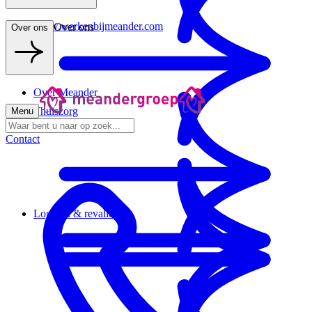
www.werkenbijmeander.com
Over ons
Over ons
Over Meander
Thuiszorg
Menu
Contact
Logeren & revalideren