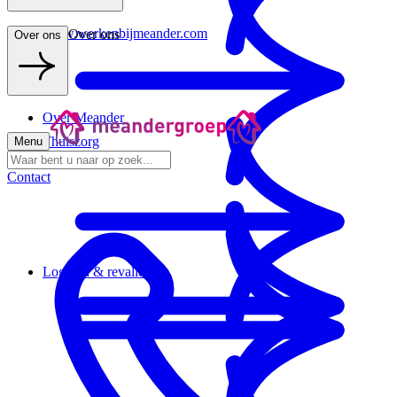
www.werkenbijmeander.com
Over ons
Over ons
Over Meander
Thuiszorg
Menu
Contact
Logeren & revalideren