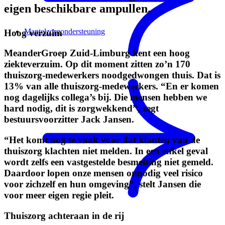
eigen beschikbare ampullen.
Mantelzorgondersteuning
Hoog verzuim
MeanderGroep Zuid-Limburg kent een hoog
ziekteverzuim. Op dit moment zitten zo’n 170
thuiszorg-medewerkers noodgedwongen thuis. Dat is
13% van alle thuiszorg-medewerkers. “En er komen
nog dagelijks collega’s bij. Die mensen hebben we
hard nodig, dit is zorgwekkend”, zegt
bestuursvoorzitter Jack Jansen.
“Het komt nog te vaak voor dat klanten van de
thuiszorg klachten niet melden. In een enkel geval
wordt zelfs een vastgestelde besmetting niet gemeld.
Daardoor lopen onze mensen onnodig veel risico
voor zichzelf en hun omgeving”, stelt Jansen die
voor meer eigen regie pleit.
Thuiszorg achteraan in de rij