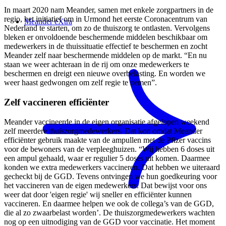
In maart 2020 nam Meander, samen met enkele zorgpartners in de
regio, het initiatief om in Urmond het eerste Coronacentrum van
Meander eXtra
Nederland te starten, om zo de thuiszorg te ontlasten. Vervolgens
bleken er onvoldoende beschermende middelen beschikbaar om
medewerkers in de thuissituatie effectief te beschermen en zocht
Meander zelf naar beschermende middelen op de markt. “En nu
staan we weer achteraan in de rij om onze medewerkers te
beschermen en dreigt een nieuwe overbelasting. En worden we
weer haast gedwongen om zelf regie te nemen”.
Zelf vaccineren efficiënter
Meander vaccineerde in de eigen organisatie afgelopen weekend
zelf meerdere thuiszorgmedewerkers. Dat kon omdat Meander
efficiënter gebruik maakte van de ampullen met de Pfizer vaccins
voor de bewoners van de verpleeghuizen. “Wij hebben 6 doses uit
een ampul gehaald, waar er regulier 5 doses uit komen. Daarmee
konden we extra medewerkers vaccineren. Dat hebben we uiteraard
gecheckt bij de GGD. Tevens ontvingen we hun goedkeuring voor
het vaccineren van de eigen medewerkers. Dat bewijst voor ons
weer dat door 'eigen regie' wij sneller en efficiënter kunnen
vaccineren. En daarmee helpen we ook de collega’s van de GGD,
die al zo zwaarbelast worden’. De thuiszorgmedewerkers wachten
nog op een uitnodiging van de GGD voor vaccinatie. Het moment