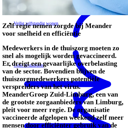
Veilig zelfstandig wonen
Zelf regie nemen zorgde bij Meander
voor snelheid en efficiëntie
Medewerkers in de thuiszorg moeten zo
snel als mogelijk worden gevaccineerd.
Er dreigt een gevaarlijke overbelasting
Onze restaurants
van de sector. Bovendien blijven de
thuiszorgmedewerkers potentiële
verspreiders van het virus.
MeanderGroep Zuid-Limburg, een van
de grootste zorgaanbieders van Limburg,
pleit voor meer regie. De organisatie
vaccineerde afgelopen weekend zelf meer
mensen door efficiënter gebruik van de