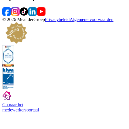
©
2026
MeanderGroep
Privacybeleid
Algemene voorwaarden
Ga naar het
medewerkers
portaal