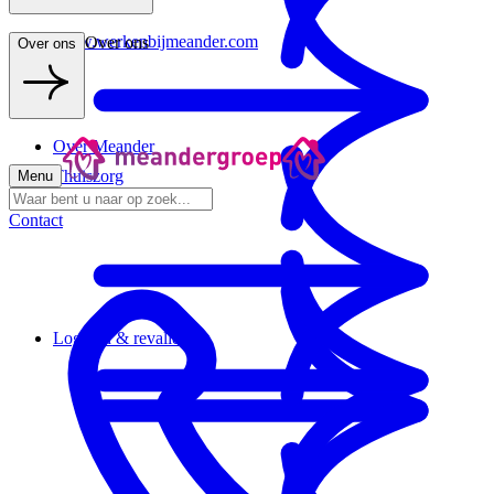
www.werkenbijmeander.com
Over ons
Over ons
Over Meander
Thuiszorg
Menu
Contact
Logeren & revalideren