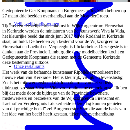
Gedeputeerde Ger Koopmans en Burgemeester Jos Som hebben op
27 maart drie beelden overhandigd aan de MeanderGroep.
Veilig zelfstandig wonen
Tijdens een feestelijke bijeenkomst in Wijkzorgcentrum Firenschat
in Kerkrade werden de miniaturen van het kunstwerk Viva la Vida,
het kleurrijke beeld dat sinds juni 2017 bij de Rodahal in Kerkrade
staat, onthuld. De beelden zijn bestemd voor de Wijkzorgcentra
Firenschat en Laethof en Verpleeghuis Lückerheide. Deze geste is te
danken aan de Provincie Limburg die deze modelbeelden kocht en
Gedeputeerde Koopmans die samen met de Gemeente Kerkrade
deze bestemming uitkoos.
Onze restaurants
Het werk van de befaamde kunstenaar Ripollés symboliseert het
nieuwe elan van Kerkrade. Het is kleurrijk, vrolijk en levenslustig.
Zoals het mijnwerkersbeeld d’r Joep de trots van het verleden
uitdraagt, zo staat Viva la Vida voor optimisme en toekomst. “Ik ben
blij dat mede door de bijdrage van de Provincie bewoners,
medewerkers en bezoekers van de Wijkzorgcentra Firenschat en
Laethof en Verpleeghuis Lückerheide iedere dag kunnen genieten
van dit prachtige beeld” zei Burgemeester Som die aan de basis van
het idee van het beeld heeft gestaan, tijdens de overhandiging.