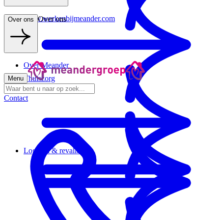
www.werkenbijmeander.com
Over ons
Over ons
Over Meander
Thuiszorg
Menu
Contact
Logeren & revalideren