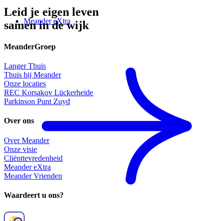
Leid je eigen leven
Meander eXtra
samen in de wijk
MeanderGroep
Langer Thuis
Thuis bij Meander
Onze locaties
REC Korsakov Lückerheide
Parkinson Punt Zuyd
Over ons
Over Meander
Onze visie
Cliënttevredenheid
Meander eXtra
Meander Vrienden
Waardeert u ons?