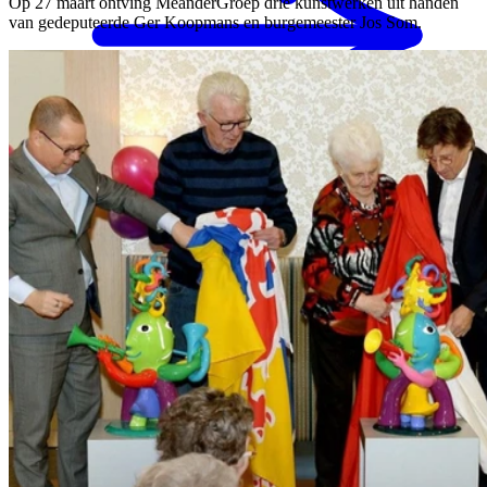
Op 27 maart ontving MeanderGroep drie kunstwerken uit handen
van gedeputeerde Ger Koopmans en burgemeester Jos Som.
MENS magazine
Dagbesteding
Mantelzorgondersteuning