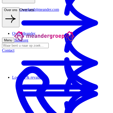
www.werkenbijmeander.com
Over ons
Over ons
Over Meander
Thuiszorg
Menu
Contact
Logeren & revalideren