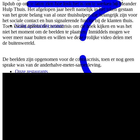
lipdub op om te laten zien hoe leuk het is om te werken bij Meander
Hulp Thuis. Het afgelopen jaar heeft namelijk in het teken gestaan
van het grote belang van al onze thuishulpen die belangrijk zijn voor
het sociale contact en hun signalerende functie bij de klanten thuis.
Veilig zelfstandig wonen
Toen kwam opeens de coronacrisis om de hoek kijken en was het
niet het moment om de beelden te plaatsen. Inmiddels mogen we
weer meer naar buiten en willen we deze vrolijke video delen met
de buitenwereld.
De beelden zijn opgenomen voor de coronacrisis, toen er nog geen
sprake was van de anderhalve-meter-samenleving.
Onze restaurants