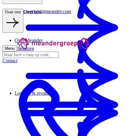
www.werkenbijmeander.com
Over ons
Over ons
Over Meander
Thuiszorg
Menu
Contact
Logeren & revalideren