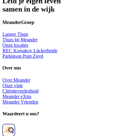
Leid je eigen leven
samen in de wijk
MeanderGroep
Langer Thuis
Thuis bij Meander
Onze locaties
REC Korsakov Lückerheide
Parkinson Punt Zuyd
Over ons
Over Meander
Onze visie
Cliënttevredenheid
Meander eXtra
Meander Vrienden
Waardeert u ons?