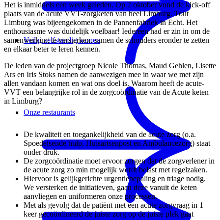
Het is inmiddels een week geleden. Op 2 oktober vond de kick-off
plaats van de acute VVT-zorgketen van heel Limburg. Tout
Limburg was bijeengekomen in de Pannenfabriek in Echt. Het
enthousiasme was duidelijk voelbaar! Iedereen had er zin in om de
samenwerking te versterken, samen de schouders eronder te zetten
Veilig zelfstandig wonen
en elkaar beter te leren kennen.
De leden van de projectgroep Nicole Thomas, Maud Gehlen, Lisette
Ars en Iris Stoks namen de aanwezigen mee in waar we met zijn
allen vandaan komen en wat ons doel is. Waarom heeft de acute-
VVT een belangrijke rol in de zorgcoördinatie van de Acute keten
in Limburg?
Onze restaurants
De kwaliteit en toegankelijkheid van de acute zorg (o.a.
Spoedeisende hulp, Huisartsenpost en Ambulancezorg) staat
onder druk.
De zorgcoördinatie moet ervoor zorgen dat de zorgverlener in
de acute zorg zo min mogelijk wordt belast met regelzaken.
Hiervoor is gelijkgerichte urgentiebepaling en triage nodig.
We versterken de initiatieven, gaan deze vanuit de keten
aanvliegen en uniformeren onze processen.
Met als gevolg dat de patiënt met een acute zorgvraag in 1
keer gecoördineerd de juiste zorg op de juiste plek gaat