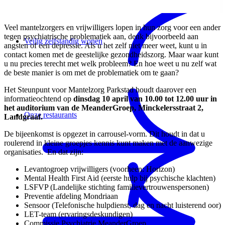
Veel mantelzorgers en vrijwilligers lopen in hun zorg voor een ander
tegen psychiatrische problematiek aan, denk bijvoorbeeld aan
Veilig zelfstandig wonen
angsten of een depressie. Als u het zelf niet meer weet, kunt u in
contact komen met de geestelijke gezondheidszorg. Maar waar kunt
u nu precies terecht met welk probleem? En hoe weet u nu zelf wat
de beste manier is om met de problematiek om te gaan?
Het Steunpunt voor Mantelzorg Parkstad houdt daarover een
informatieochtend op
dinsdag 10 april van 10.00 tot 12.00 uur in
het auditorium van de MeanderGroep, Minckelersstraat 2,
Onze restaurants
Landgraaf.
De bijeenkomst is opgezet in carrousel-vorm. Dit houdt in dat u
roulerend in kleine groepjes kennis kunt maken met de aanwezige
organisaties. En dat zijn:
Levantogroep vrijwilligers (voorheen: Horizon)
Mental Health First Aid (eerste hulp bij psychische klachten)
LSFVP (Landelijke stichting familievertrouwenspersonen)
Preventie afdeling Mondriaan
Sensoor (Telefonische hulpdienst, dag en nacht luisterend oor)
LET-team (ervaringsdeskundigen)
Commissie Psychiatrie MeanderGroep