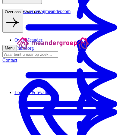
www.werkenbijmeander.com
Over ons
Over ons
Over Meander
Thuiszorg
Menu
Contact
Logeren & revalideren