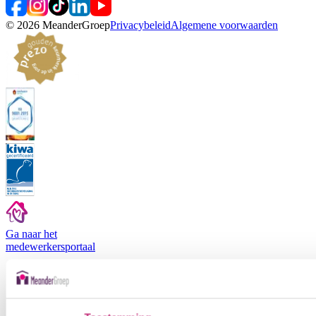
©
2026
MeanderGroep
Privacybeleid
Algemene voorwaarden
Ga naar het
medewerkers
portaal