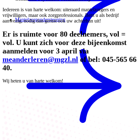
Iedereen is van harte welkom: uiteraard mantelzorgers en
vrijwilligers, maar ook zorgprofessionals. Bent u als bedrijf
Mantelzorgondersteuning
aanwezig, nodig dan gerust ook uw achterban uit!
Er is ruimte voor 80 deelnemers, vol =
vol. U kunt zich voor deze bijeenkomst
aanmelden voor 3 april via
meanderleren@mgzl.nl
of bel: 045-565 66
40.
Wij heten u van harte welkom!