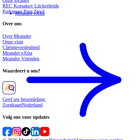
Onze locaties
REC Korsakov Lückerheide
Parkinson Punt Zuyd
Meander eXtra
Over ons
Over Meander
Onze visie
Cliënttevredenheid
Meander eXtra
Meander Vrienden
Waardeert u ons?
Geef uw beoordeling:
ZorgkaartNederland
Volg ons voor updates