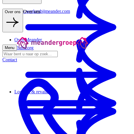
www.werkenbijmeander.com
Over ons
Over ons
Over Meander
Thuiszorg
Menu
Contact
Logeren & revalideren