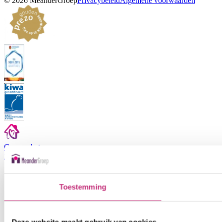
©
2026
MeanderGroep
Privacybeleid
Algemene voorwaarden
Ga naar het
medewerkers
portaal
Toestemming
Deze website maakt gebruik van cookies