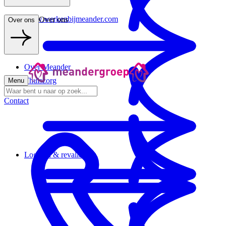
www.werkenbijmeander.com
Over ons
Over ons
Over Meander
Thuiszorg
Menu
Contact
Logeren & revalideren