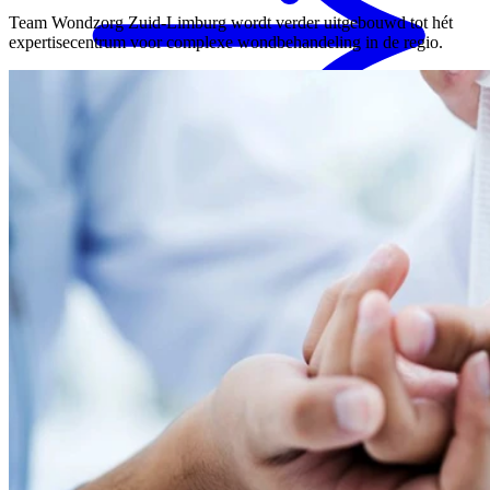
Team Wondzorg Zuid-Limburg wordt verder uitgebouwd tot hét
expertisecentrum voor complexe wondbehandeling in de regio.
MENS magazine
Dagbesteding
Mantelzorgondersteuning