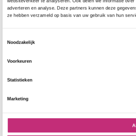
websiteverkeer te analyseren. Ook delen we informatie over 
adverteren en analyse. Deze partners kunnen deze gegevens 
ze hebben verzameld op basis van uw gebruik van hun servi
Toestemmingsselectie
Noodzakelijk
Voorkeuren
Statistieken
Marketing
A