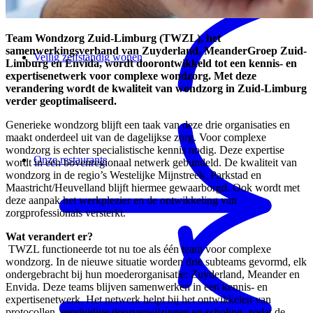
Team Wondzorg Zuid-Limburg (TWZL), het
samenwerkingsverband van Zuyderland, MeanderGroep Zuid-
Veilig zelfstandig wonen
Limburg en Envida, wordt doorontwikkeld tot een kennis- en
expertisenetwerk voor complexe wondzorg. Met deze
verandering wordt de kwaliteit van wondzorg in Zuid-Limburg
verder geoptimaliseerd.
Generieke wondzorg blijft een taak van deze drie organisaties en
maakt onderdeel uit van de dagelijkse zorg. Voor complexe
wondzorg is echter specialistische kennis nodig. Deze expertise
Onze restaurants
wordt in een bovenregionaal netwerk gebundeld. De kwaliteit van
wondzorg in de regio’s Westelijke Mijnstreek, Parkstad en
Maastricht/Heuvelland blijft hiermee gewaarborgd. Ook wordt met
deze aanpak het werkplezier en de ontwikkeling van
zorgprofessionals versterkt.
Wat verandert er?
TWZL functioneerde tot nu toe als één team voor complexe
wondzorg. In de nieuwe situatie worden drie subteams gevormd, elk
ondergebracht bij hun moederorganisatie: Zuyderland, Meander en
Envida. Deze teams blijven samenwerken in een kennis- en
expertisenetwerk. Het netwerk helpt bij het ontwikkelen van
protocollen, eenduidige doorverwijzingen en scholing, zodat de