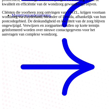
kwaliteit en efficiëntie van de wondzorg gewaarborgd blijven.
Cliënten die voorheen zorg ontvingen van TWZL, krijgen voortaan
Mantelzorgondersteuning
wondzorg via Zuyderland, Meander of Envida, afhankelijk van hun
postcodegebied. De deskundigheid en kwaliteit van de zorg blijven
ongewijzigd. Verwijzers en zorgpartners zullen op korte termijn
geïnformeerd worden over nieuwe contactgegevens voor het
aanvragen van complexe wondzorg.