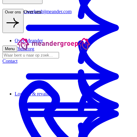
www.werkenbijmeander.com
Over ons
Over ons
Over Meander
Thuiszorg
Menu
Contact
Logeren & revalideren