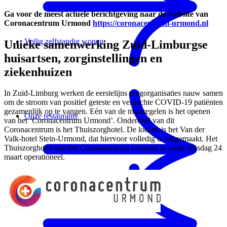
Ga voor de meest actuele berichtgeving naar de website van
Coronacentrum Urmond
https://coronacentrum-urmond.nl
Veilig zelfstandig wonen
Unieke samenwerking Zuid-Limburgse
huisartsen, zorginstellingen en
ziekenhuizen
In Zuid-Limburg werken de eerstelijns zorgorganisaties nauw samen
om de stroom van positief geteste en verdachte COVID-19 patiënten
gezamenlijk op te vangen. Eén van de maatregelen is het openen
Onze restaurants
van het ‘Coronacentrum Urmond’. Onderdeel van dit
Coronacentrum is het Thuiszorghotel. De locatie is het Van der
Valk-hotel Stein-Urmond, dat hiervoor volledig is vrijgemaakt.
Het
Thuiszorghotel van het Coronacentrum Urmond is vanaf dinsdag 24
maart operationeel.