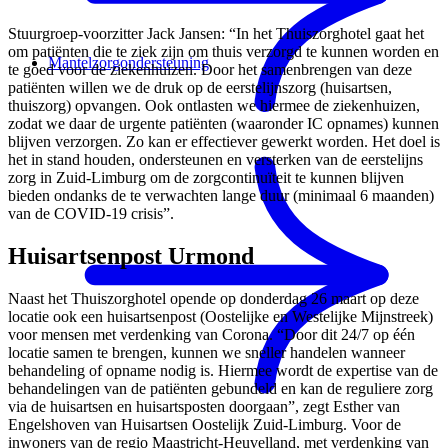
Stuurgroep-voorzitter Jack Jansen: “In het Thuiszorghotel gaat het
om patiënten die te ziek zijn om thuis verzorgd te kunnen worden en
Mantelzorgondersteuning
te goed voor de ziekenhuizen. Door het samenbrengen van deze
patiënten willen we de druk op de eerstelijnszorg (huisartsen,
thuiszorg) opvangen. Ook ontlasten we hiermee de ziekenhuizen,
zodat we daar de urgente patiënten (waaronder IC opnames) kunnen
blijven verzorgen. Zo kan er effectiever gewerkt worden. Het doel is
het in stand houden, ondersteunen en versterken van de eerstelijns
zorg in Zuid-Limburg om de zorgcontinuïteit te kunnen blijven
bieden ondanks de te verwachten lange duur (minimaal 6 maanden)
van de COVID-19 crisis”.
Huisartsenpost Urmond
Naast het Thuiszorghotel opende op donderdag 26 maart op deze
locatie ook een huisartsenpost (Oostelijke en Westelijke Mijnstreek)
voor mensen met verdenking van Corona. “Door dit 24/7 op één
locatie samen te brengen, kunnen we sneller handelen wanneer
behandeling of opname nodig is. Hiermee wordt de expertise van de
behandelingen van de patiënten gebundeld en kan de reguliere zorg
via de huisartsen en huisartsposten doorgaan”, zegt Esther van
Engelshoven van Huisartsen Oostelijk Zuid-Limburg. Voor de
inwoners van de regio Maastricht-Heuvelland, met verdenking van