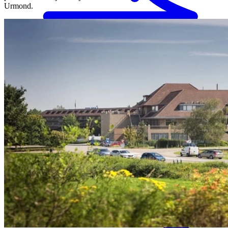
Urmond.
MENS magazine
Dagbesteding
Mantelzorgondersteuning