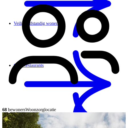
Veilig zelfstandig wonen
Onze restaurants
68
bewoners
Woonzorglocatie