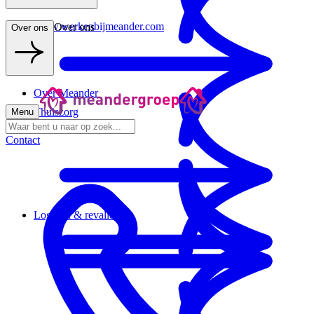
www.werkenbijmeander.com
Over ons
Over ons
Over Meander
Thuiszorg
Menu
Contact
Logeren & revalideren