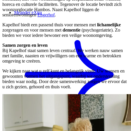
horeca en culturele faciliteiten. Tegenover de locatie bevindt zich
woonzorglocatie Hambos. Naast Kapelhof liggen de
Meander eXtra
seniorenwoningen
Engerhof
.
Kapelhof biedt een passend thuis voor mensen met
lichamelijke
zorgvragen en voor mensen met
dementie
(psychogeriatrie). Zo
bieden we voor iedere bewoner een veilige woonomgeving.
Samen zorgen en leven
Bij Kapelhof staat samen leven centraal. We werken nauw samen
met familie, naasten en vrijwilligers om een warme en betrokken
omgeving te creëren.
We kijken naar wat u zelf kunt en belangrijk vindt. Uw wensen en
gewoonten vormen het uitgangspunt, waarbij we ondersteuning
bieden waar nodig. Door deze samenwerking zorgen we ervoor dat
u zich gezien, gehoord en thuis voelt.