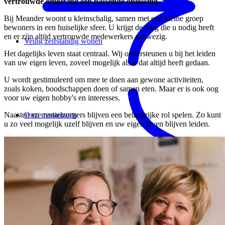
vertrouwde omgeving een passende oplossing.
Bij Meander woont u kleinschalig, samen met een kleine groep
bewoners in een huiselijke sfeer. U krijgt de zorg die u nodig heeft
en er zijn altijd vertrouwde medewerkers aanwezig.
Veilig zelfstandig wonen
Het dagelijks leven staat centraal. Wij ondersteunen u bij het leiden
van uw eigen leven, zoveel mogelijk als u dat altijd heeft gedaan.
U wordt gestimuleerd om mee te doen aan gewone activiteiten,
zoals koken, boodschappen doen of samen eten. Maar er is ook oog
voor uw eigen hobby's en interesses.
Naasten en mantelzorgers blijven een belangrijke rol spelen. Zo kunt
Onze restaurants
u zo veel mogelijk uzelf blijven en uw eigen leven blijven leiden.