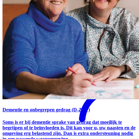
Mantelzorgondersteuning
Dementie en onbegrepen gedrag (D-ZEP)
Soms is er bij dementie sprake van gedrag dat moeilijk te
begrijpen of te beïnvloeden is. Dit kan voor u, uw naasten en de
omgeving erg belastend zijn. Dan is extra ondersteuning nodig
in een passende woonomgeving.