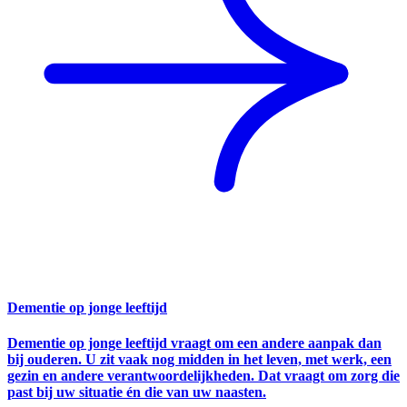
Dementie op jonge leeftijd
Dementie op jonge leeftijd vraagt om een andere aanpak dan
bij ouderen. U zit vaak nog midden in het leven, met werk, een
gezin en andere verantwoordelijkheden. Dat vraagt om zorg die
past bij uw situatie én die van uw naasten.