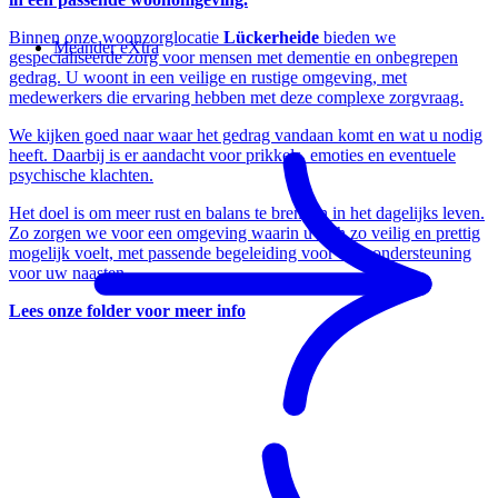
Binnen onze woonzorglocatie
Lückerheide
bieden we
Meander eXtra
gespecialiseerde zorg voor mensen met dementie en onbegrepen
gedrag. U woont in een veilige en rustige omgeving, met
medewerkers die ervaring hebben met deze complexe zorgvraag.
We kijken goed naar waar het gedrag vandaan komt en wat u nodig
heeft. Daarbij is er aandacht voor prikkels, emoties en eventuele
psychische klachten.
Het doel is om meer rust en balans te brengen in het dagelijks leven.
Zo zorgen we voor een omgeving waarin u zich zo veilig en prettig
mogelijk voelt, met passende begeleiding voor u en ondersteuning
voor uw naasten.
Lees onze folder voor meer info