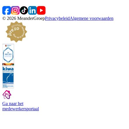
©
2026
MeanderGroep
Privacybeleid
Algemene voorwaarden
Ga naar het
medewerkers
portaal