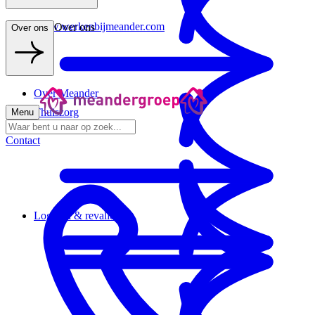
www.werkenbijmeander.com
Over ons
Over ons
Over Meander
Thuiszorg
Menu
Contact
Logeren & revalideren