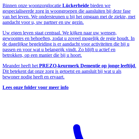
Binnen onze woonzorglocatie
Lückerheide
bieden we
gespecialiseerde zorg in woongroepen die aansluiten bij deze fase
van het leven. We ondersteunen u bij het omgaan met de ziekte, met
aandacht voor u, uw partner en uw gezin.
Uw eigen leven staat centraal. We kijken naar uw wensen,
gewoontes en behoeften, zodat u zoveel mogelijk de regie houdt. In
de dagelijkse begeleiding is er aandacht voor activiteiten die bij u
passen en voor wat u belangrijk vindt. Zo blijft u actief en
betrokken, op een manier die bij u hoort.
Meander heeft het
PREZO-keurmerk Dementie op jonge leeftijd
.
Dit betekent dat onze zorg is getoetst en aansluit bij wat u als
bewoner nodig heeft en ervaart.
Lees onze folder voor meer info