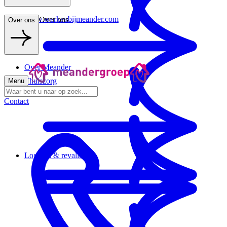
www.werkenbijmeander.com
Over ons
Over ons
Over Meander
Thuiszorg
Menu
Contact
Logeren & revalideren