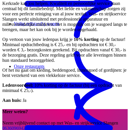
Kerkrade kan jou helpen. Kwaliteit en persoonlijke service staan
centraal bij dit familiebedrijf. Met liefde en vakmanschap zorgen zij
voor een perfecte reiniging van al jouw textiel. Was- en strijkservice
Slangen werkt uitsluitend met professionele apparatuur en
Veilig zelfstandig wonen
milieuvriendelijke middelen. Het is mogelijk om je wasgoed langs te
brengen, maar het kan ook bij je worden opgehaald.
Op vertoon van jouw ledenpas krijg je
10% korting
op de factuur!
Minimaal opdrachtbedrag is € 25,- en bij opdrachten tot € 30,-
worden € 3,- bezorgkosten gerekend. Bij opdrachten vanaf € 30,- is
de bezorging gratis. Deze regeling geldt voor alle leveringen binnen
hun standaard bezorggebied.
Onze restaurants
Of het nu gaat om kleding, beddengoed, linnengoed of gordijnen: je
bent verzekerd van een vlekkeloze service.
Ledenvoordeel:
10% korting op de factuur (bij een opdracht van
minimaal € 25,-).
Aan huis:
Ja
Meer weten?
Neem vrijblijvend contact op met Was- en strijkservice Slangen
0636096942
info@wasenstrijkserviceslangen.nl
Website