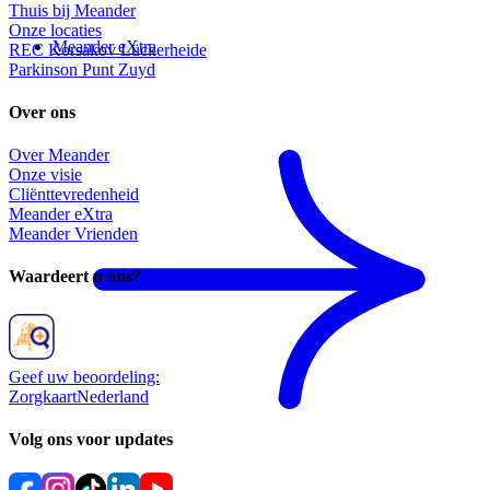
Thuis bij Meander
Onze locaties
Meander eXtra
REC Korsakov Lückerheide
Parkinson Punt Zuyd
Over ons
Over Meander
Onze visie
Cliënttevredenheid
Meander eXtra
Meander Vrienden
Waardeert u ons?
Geef uw beoordeling:
ZorgkaartNederland
Volg ons voor updates