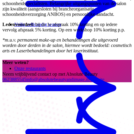
schoonheidsspecialisten. Belangrijke uitgangspunten van de salon
zijn kwaliteit (aangesloten bij brancheorganisatie
schoonheidsverzorging ANBOS) en persoonlijke aandacht.
Ledenvoordeel:
bij de 1e afspraak 10% korting en op iedere
Veilig zelfstandig wonen
vervolg afspraak 5% korting. Op een workshop 10% korting p.p.
*m.u.v. permanent make-up en behandelingen die uitgevoerd
worden door derden in de salon, hiermee wordt bedoeld: cosmetisch
arts en Laserbehandelingen door het laserinstituut.
Meer weten?
Onze restaurants
Neem vrijblijvend contact op met Absolute Beauty
0623885545
info@absolutebeautyandimage.nl
Website