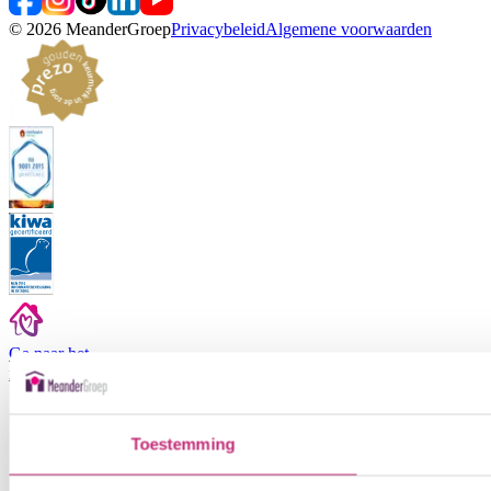
©
2026
MeanderGroep
Privacybeleid
Algemene voorwaarden
Ga naar het
medewerkers
portaal
Toestemming