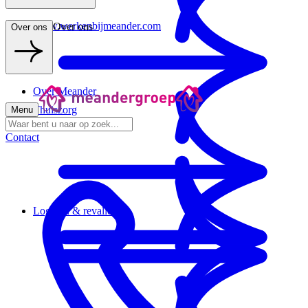
www.werkenbijmeander.com
Over ons
Over ons
Over Meander
Thuiszorg
Menu
Contact
Logeren & revalideren