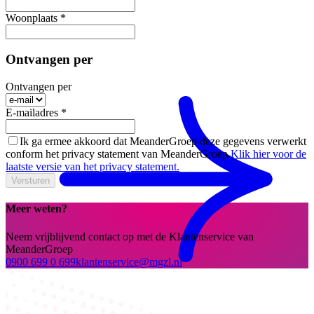
Woonplaats
*
Meander eXtra
Ontvangen per
Ontvangen per
E-mailadres
*
Ik ga ermee akkoord dat MeanderGroep deze gegevens verwerkt
conform het privacy statement van MeanderGroep.
Klik hier voor de
laatste versie van het privacy statement.
Versturen
Meer weten?
Neem vrijblijvend contact op met de Klantenservice van
MeanderGroep
0900 699 0 699
klantenservice@mgzl.nl