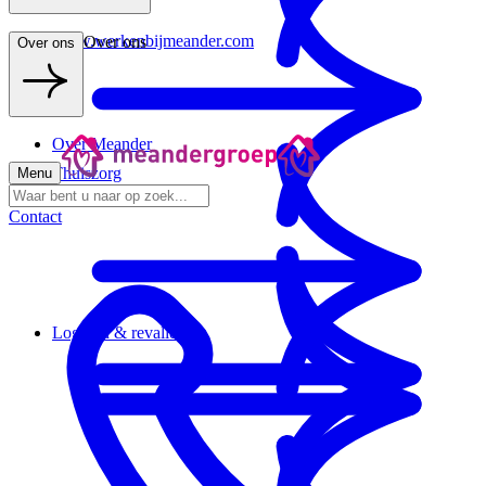
www.werkenbijmeander.com
Over ons
Over ons
Over Meander
Thuiszorg
Menu
Contact
Logeren & revalideren