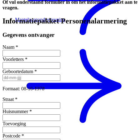
Of vul onderstaand formulier in om het informatiepakket aan te
vragen.
Mantelzorgondersteuning
Informatiepakket Personenalarmering
Gegevens ontvanger
Naam
*
Voorletters
*
Geboortedatum
*
Formaat: 08-10-1978
Straat
*
Huisnummer
*
Toevoeging
Postcode
*