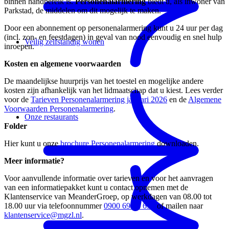
binnen handbereik is.
Personenalarmering
biedt u, als inwoner van
Parkstad, de middelen om dit mogelijk te maken.
Door een abonnement op personenalarmering kunt u 24 uur per dag
(incl. zon- en feestdagen) in geval van nood eenvoudig en snel hulp
Veilig zelfstandig wonen
inroepen.
Kosten en algemene voorwaarden
De maandelijkse huurprijs van het toestel en mogelijke andere
kosten zijn afhankelijk van het lidmaatschap dat u kiest. Lees verder
voor de
Tarieven Personenalarmering januari 2026
en de
Algemene
Voorwaarden Personenalarmering
.
Onze restaurants
Folder
Hier kunt u onze
brochure Personenalarmering
downloaden.
Meer informatie?
Voor aanvullende informatie over tarieven en voor het aanvragen
van een informatiepakket kunt u contact opnemen met de
Klantenservice van MeanderGroep, op werkdagen van 08.00 tot
18.00 uur via telefoonnummer
0900 699 0 699
of mailen naar
klantenservice@mgzl.nl
.