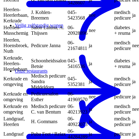
5428607
Heerlen-
J. Kohlen-
045-
medisch
Heerlerbaan,
nee
ja
Breemen
5423568
pedicure
Kerkrade
Veilig zelfstandig wonen
Heerlen-
Salon Laluna, A.
06-
diabetes
nee
ja
Musschemig
Thijssen
20928896
+ reuma
Heerlen,
06-
medisch
Hoensbroek,
Pedicure Janna
ja
nee
21674811
pedicure
Nuth
Kerkrade,
Schoonheidssalon
045-
diabetes
Heerlen-
ja
ja
Betsie
5416536
+ reuma
Heerlerbaan
Onze restaurants
Medisch pedicure
Kerkrade en
045-
medisch
Sandra
ja
ja
omgeving
5352381
pedicure
Middeldorp
Kerkrade en
Pedicuresalon
06-
nee
pedicure
ja
omgeving
Esther
41969570
Kerkrade en
Medisch pedicure
06-
medisch
ja
nee
omgeving
C. van Bentum
40213923
pedicure
Landgraaf,
06-
medisch
H. Gommans
ja
ja
Heerlen
40922073
pedicure
06-
Landgraaf
Puba Feet / Relax
ja
pedicure
ja
44284289