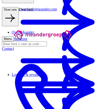
www.werkenbijmeander.com
Over ons
Over ons
Over Meander
Thuiszorg
Menu
Contact
Logeren & revalideren