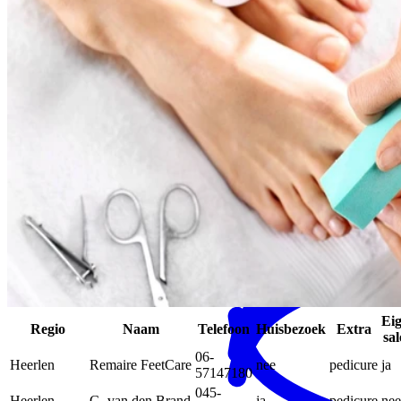
MENS magazine
Dagbesteding
Mantelzorgondersteuning
Ei
Regio
Naam
Telefoon
Huisbezoek
Extra
sa
06-
Heerlen
Remaire FeetCare
nee
pedicure
ja
57147180
045-
Heerlen
G. van den Brand
ja
pedicure
nee