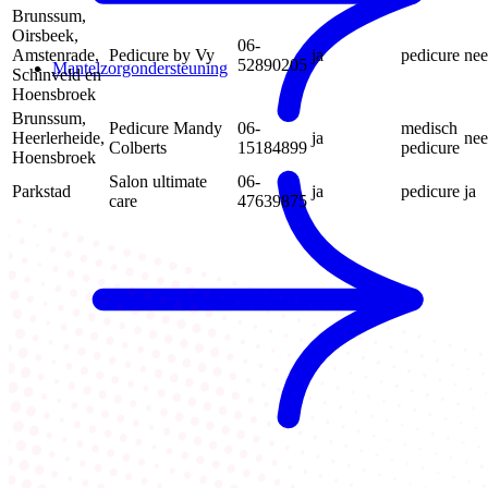
Brunssum,
Oirsbeek,
06-
Amstenrade,
Pedicure by Vy
ja
pedicure
nee
52890205
Mantelzorgondersteuning
Schinveld en
Hoensbroek
Brunssum,
Pedicure Mandy
06-
medisch
Heerlerheide,
ja
nee
Colberts
15184899
pedicure
Hoensbroek
Salon ultimate
06-
Parkstad
ja
pedicure
ja
care
47639875