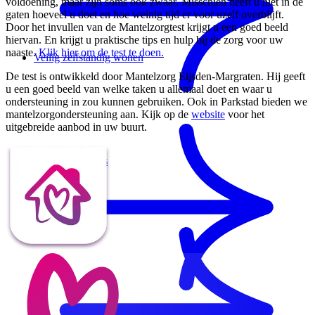
voldoening, maar zijn soms ook zwaar. Misschien heeft u niet in de
gaten hoeveel u doet en hoe weinig tijd er voor uzelf overblijft.
Door het invullen van de Mantelzorgtest krijgt u een goed beeld
hiervan. En krijgt u praktische tips en hulp bij de zorg voor uw
naaste.
Klik hier om de test te doen.
Veilig zelfstandig wonen
De test is ontwikkeld door Mantelzorg Eijsden-Margraten. Hij geeft
u een goed beeld van welke taken u allemaal doet en waar u
ondersteuning in zou kunnen gebruiken. Ook in Parkstad bieden we
mantelzorgondersteuning aan. Kijk op de
website
voor het
uitgebreide aanbod in uw buurt.
Onze restaurants