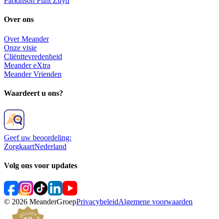
Parkinson Punt Zuyd
Over ons
Over Meander
Onze visie
Cliënttevredenheid
Meander eXtra
Meander Vrienden
Waardeert u ons?
Geef uw beoordeling:
ZorgkaartNederland
Volg ons voor updates
©
2026
MeanderGroep
Privacybeleid
Algemene voorwaarden