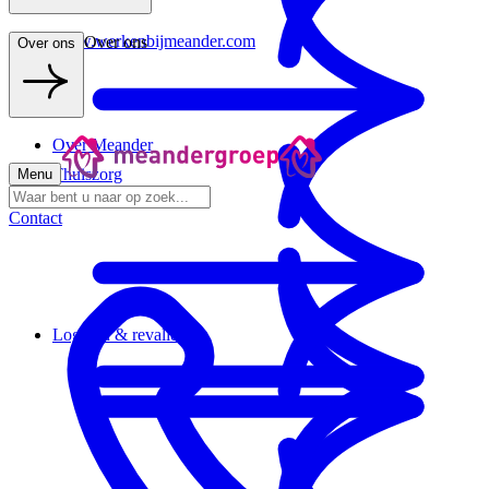
www.werkenbijmeander.com
Over ons
Over ons
Over Meander
Thuiszorg
Menu
Contact
Logeren & revalideren