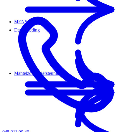
MENS magazine
Dagbesteding
Mantelzorgondersteuning
045 211 00 40