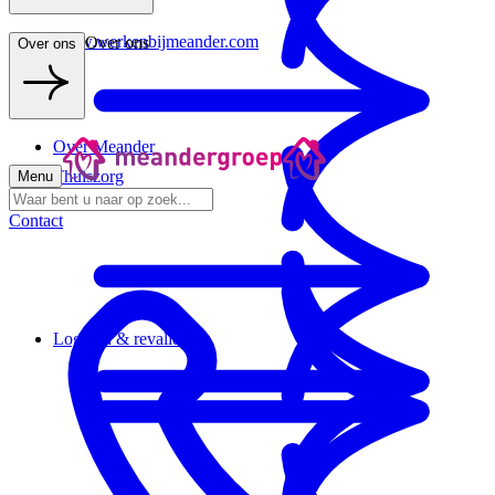
www.werkenbijmeander.com
Over ons
Over ons
Over Meander
Thuiszorg
Menu
Contact
Logeren & revalideren