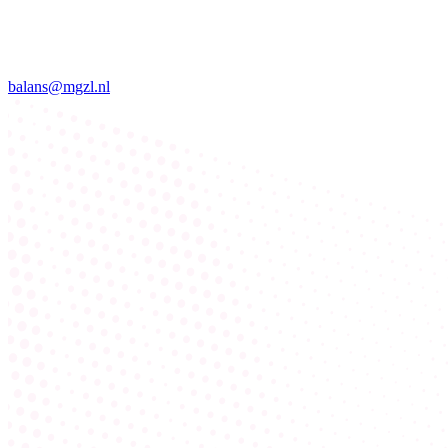
balans@mgzl.nl